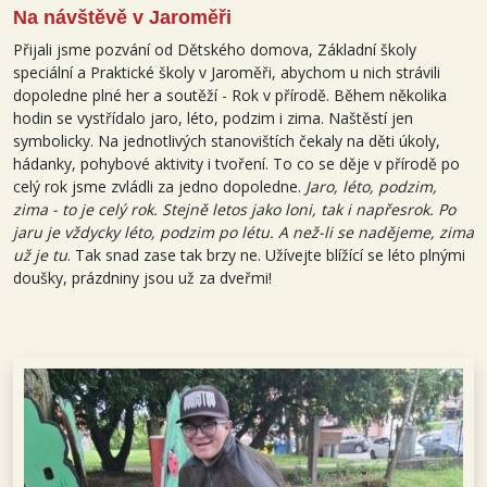
Na návštěvě v Jaroměři
Přijali jsme pozvání od Dětského domova, Základní školy
speciální a Praktické školy v Jaroměři, abychom u nich strávili
dopoledne plné her a soutěží - Rok v přírodě. Během několika
hodin se vystřídalo jaro, léto, podzim i zima. Naštěstí jen
symbolicky. Na jednotlivých stanovištích čekaly na děti úkoly,
hádanky, pohybové aktivity i tvoření. To co se děje v přírodě po
celý rok jsme zvládli za jedno dopoledne.
Jaro, léto, podzim,
zima - to je celý rok. Stejně letos jako loni, tak i napřesrok. Po
jaru je vždycky léto, podzim po létu. A než-li se nadějeme, zima
už je tu
. Tak snad zase tak brzy ne. Užívejte blížící se léto plnými
doušky, prázdniny jsou už za dveřmi!