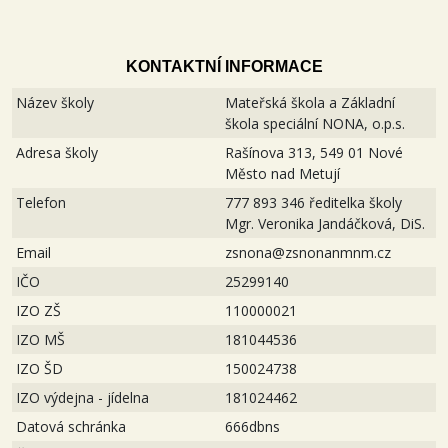
KONTAKTNÍ INFORMACE
Název školy
Mateřská škola a Základní
škola speciální NONA, o.p.s.
Adresa školy
Rašínova 313, 549 01 Nové
Město nad Metují
Telefon
777 893 346 ředitelka školy
Mgr. Veronika Jandáčková, DiS.
Email
zsnona@zsnonanmnm.cz
IČO
25299140
IZO ZŠ
110000021
IZO MŠ
181044536
IZO ŠD
150024738
IZO výdejna - jídelna
181024462
Datová schránka
666dbns