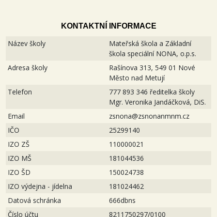
KONTAKTNÍ INFORMACE
Název školy
Mateřská škola a Základní
škola speciální NONA, o.p.s.
Adresa školy
Rašínova 313, 549 01 Nové
Město nad Metují
Telefon
777 893 346 ředitelka školy
Mgr. Veronika Jandáčková, DiS.
Email
zsnona@zsnonanmnm.cz
IČO
25299140
IZO ZŠ
110000021
IZO MŠ
181044536
IZO ŠD
150024738
IZO výdejna - jídelna
181024462
Datová schránka
666dbns
Číslo účtu
8211750297/0100