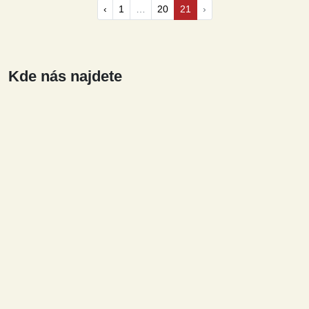
‹
1
…
20
21
›
Kde nás najdete