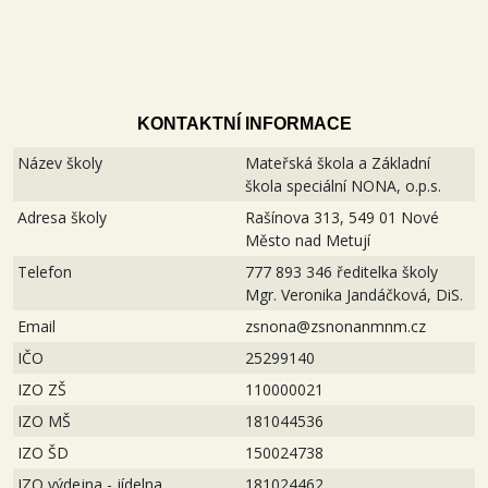
KONTAKTNÍ INFORMACE
Název školy
Mateřská škola a Základní
škola speciální NONA, o.p.s.
Adresa školy
Rašínova 313, 549 01 Nové
Město nad Metují
Telefon
777 893 346 ředitelka školy
Mgr. Veronika Jandáčková, DiS.
Email
zsnona@zsnonanmnm.cz
IČO
25299140
IZO ZŠ
110000021
IZO MŠ
181044536
IZO ŠD
150024738
IZO výdejna - jídelna
181024462