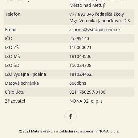
Město nad Metují
Telefon
777 893 346 ředitelka školy
Mgr. Veronika Jandáčková, DiS.
Email
zsnona@zsnonanmnm.cz
IČO
25299140
IZO ZŠ
110000021
IZO MŠ
181044536
IZO ŠD
150024738
IZO výdejna - jídelna
181024462
Datová schránka
666dbns
Číslo účtu
8211750297/0100
Zřizovatel
NONA 92, o. p. s.
2021 Mateřská škola a Základní škola speciální NONA, o.p.s.