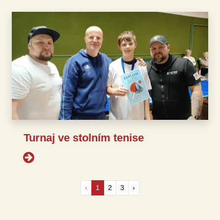
Turnaj ve stolním tenise
‹
1
2
3
›