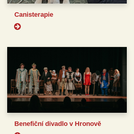
Canisterapie
Benefiční divadlo v Hronově