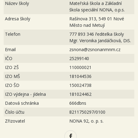
Název školy
Mateřská škola a Základní
škola speciální NONA, o.p.s.
Adresa školy
Rašínova 313, 549 01 Nové
Město nad Metují
Telefon
777 893 346 ředitelka školy
Mgr. Veronika Jandáčková, DiS.
Email
zsnona@zsnonanmnm.cz
IČO
25299140
IZO ZŠ
110000021
IZO MŠ
181044536
IZO ŠD
150024738
IZO výdejna - jídelna
181024462
Datová schránka
666dbns
Číslo účtu
8211750297/0100
Zřizovatel
NONA 92, o. p. s.