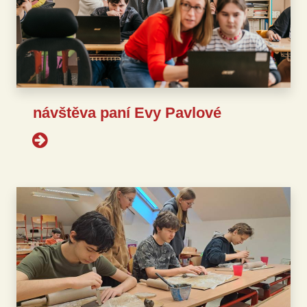
návštěva paní Evy Pavlové