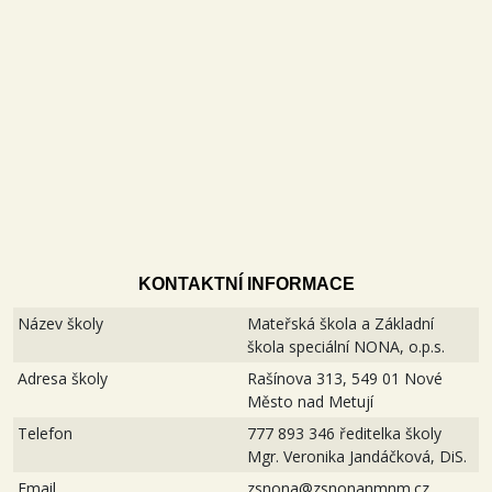
KONTAKTNÍ INFORMACE
Název školy
Mateřská škola a Základní
škola speciální NONA, o.p.s.
Adresa školy
Rašínova 313, 549 01 Nové
Město nad Metují
Telefon
777 893 346 ředitelka školy
Mgr. Veronika Jandáčková, DiS.
Email
zsnona@zsnonanmnm.cz