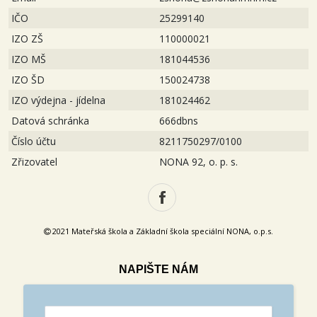
IČO
25299140
IZO ZŠ
110000021
IZO MŠ
181044536
IZO ŠD
150024738
IZO výdejna - jídelna
181024462
Datová schránka
666dbns
Číslo účtu
8211750297/0100
Zřizovatel
NONA 92, o. p. s.
2021 Mateřská škola a Základní škola speciální NONA, o.p.s.
NAPIŠTE NÁM