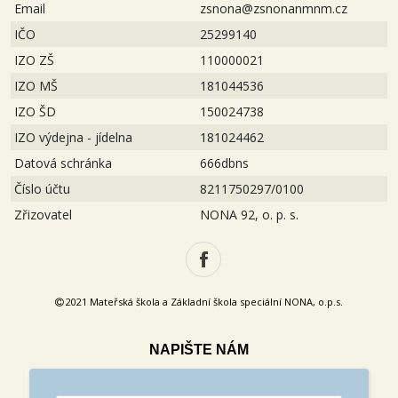
Email
zsnona@zsnonanmnm.cz
IČO
25299140
IZO ZŠ
110000021
IZO MŠ
181044536
IZO ŠD
150024738
IZO výdejna - jídelna
181024462
Datová schránka
666dbns
Číslo účtu
8211750297/0100
Zřizovatel
NONA 92, o. p. s.
2021 Mateřská škola a Základní škola speciální NONA, o.p.s.
NAPIŠTE NÁM