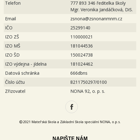
Telefon
777 893 346 ředitelka školy
Mgr. Veronika Jandáčková, DiS.
Email
zsnona@zsnonanmnm.cz
IČO
25299140
IZO ZŠ
110000021
IZO MŠ
181044536
IZO ŠD
150024738
IZO výdejna - jídelna
181024462
Datová schránka
666dbns
Číslo účtu
8211750297/0100
Zřizovatel
NONA 92, o. p. s.
2021 Mateřská škola a Základní škola speciální NONA, o.p.s.
NAPIŠTE NÁM