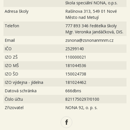
škola speciální NONA, o.p.s.
Adresa školy
Rašínova 313, 549 01 Nové
Město nad Metují
Telefon
777 893 346 ředitelka školy
Mgr. Veronika Jandáčková, DiS.
Email
zsnona@zsnonanmnm.cz
IČO
25299140
IZO ZŠ
110000021
IZO MŠ
181044536
IZO ŠD
150024738
IZO výdejna - jídelna
181024462
Datová schránka
666dbns
Číslo účtu
8211750297/0100
Zřizovatel
NONA 92, o. p. s.