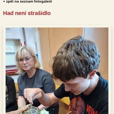
« zpět na seznam fotogalerií
Had není strašidlo