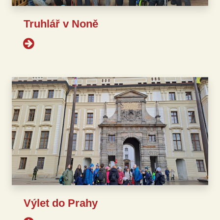
Truhlář v Noně
Výlet do Prahy