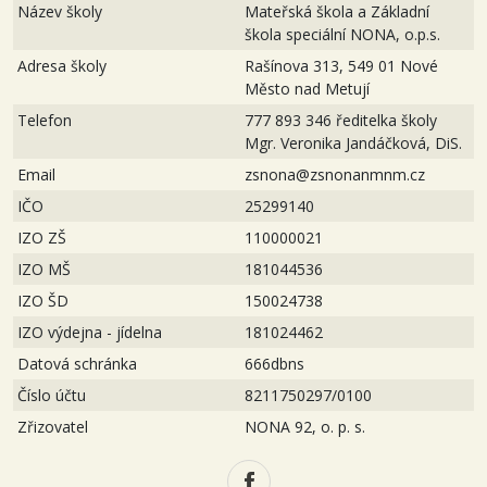
Název školy
Mateřská škola a Základní
škola speciální NONA, o.p.s.
Adresa školy
Rašínova 313, 549 01 Nové
Město nad Metují
Telefon
777 893 346 ředitelka školy
Mgr. Veronika Jandáčková, DiS.
Email
zsnona@zsnonanmnm.cz
IČO
25299140
IZO ZŠ
110000021
IZO MŠ
181044536
IZO ŠD
150024738
IZO výdejna - jídelna
181024462
Datová schránka
666dbns
Číslo účtu
8211750297/0100
Zřizovatel
NONA 92, o. p. s.