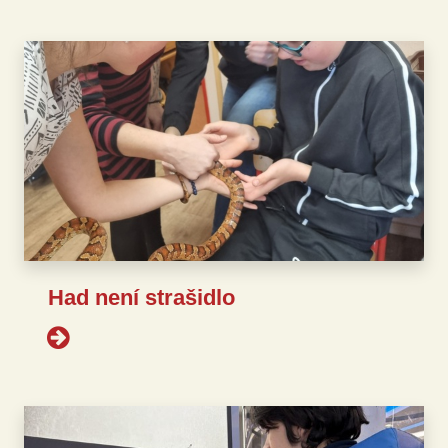
Had není strašidlo