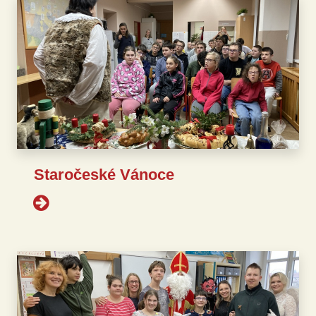
Staročeské Vánoce