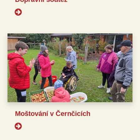
Moštování v Černčicích