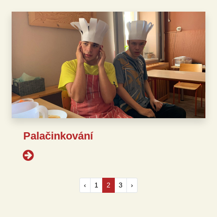
Palačinkování
‹
1
2
3
›