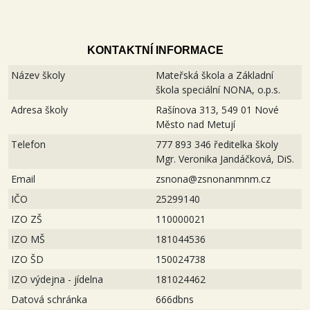
KONTAKTNÍ INFORMACE
Název školy
Mateřská škola a Základní
škola speciální NONA, o.p.s.
Adresa školy
Rašínova 313, 549 01 Nové
Město nad Metují
Telefon
777 893 346 ředitelka školy
Mgr. Veronika Jandáčková, DiS.
Email
zsnona@zsnonanmnm.cz
IČO
25299140
IZO ZŠ
110000021
IZO MŠ
181044536
IZO ŠD
150024738
IZO výdejna - jídelna
181024462
Datová schránka
666dbns