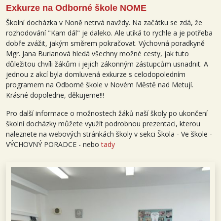
Exkurze na Odborné škole NOME
Školní docházka v Noně netrvá navždy. Na začátku se zdá, že
rozhodování "Kam dál" je daleko. Ale utíká to rychle a je potřeba
dobře zvážit, jakým směrem pokračovat. Výchovná poradkyně
Mgr. Jana Burianová hledá všechny možné cesty, jak tuto
důležitou chvíli žákům i jejich zákonným zástupcům usnadnit. A
jednou z akcí byla domluvená exkurze s celodopoledním
programem na Odborné škole v Novém Městě nad Metují.
Krásné dopoledne, děkujeme!!!
Pro další informace o možnostech žáků naší školy po ukončení
školní docházky můžete využít podrobnou prezentaci, kterou
naleznete na webových stránkách školy v sekci Škola - Ve škole -
VÝCHOVNÝ PORADCE - nebo
tady