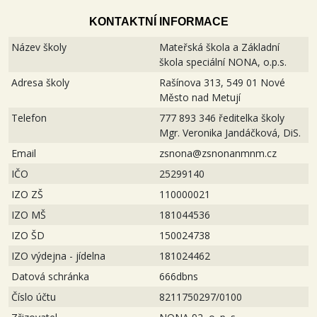
KONTAKTNÍ INFORMACE
Název školy
Mateřská škola a Základní
škola speciální NONA, o.p.s.
Adresa školy
Rašínova 313, 549 01 Nové
Město nad Metují
Telefon
777 893 346 ředitelka školy
Mgr. Veronika Jandáčková, DiS.
Email
zsnona@zsnonanmnm.cz
IČO
25299140
IZO ZŠ
110000021
IZO MŠ
181044536
IZO ŠD
150024738
IZO výdejna - jídelna
181024462
Datová schránka
666dbns
Číslo účtu
8211750297/0100