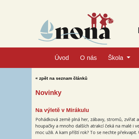
Úvod
O nás
Škola
« zpět na seznam článků
Novinky
Na výletě v Mirákulu
Pohádková země plná her, zábavy, stromů, zvířat a 
houpačky a mnoho dalších atrakcí čeká na malé i velk
moc užili. A kam příští rok? To se nechte překvapit