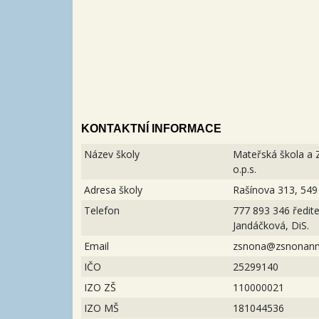
KONTAKTNÍ INFORMACE
Název školy
Mateřská škola a 
o.p.s.
Adresa školy
Rašínova 313, 549
Telefon
777 893 346 ředite
Jandáčková, DiS.
Email
zsnona@zsnonan
IČO
25299140
IZO ZŠ
110000021
IZO MŠ
181044536