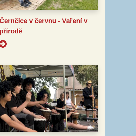
Černčice v červnu - Vaření v
přírodě