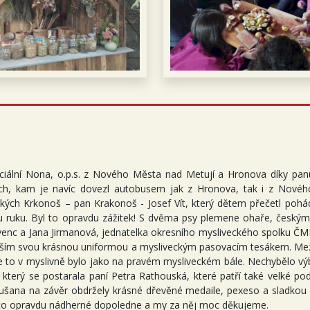
iální Nona, o.p.s. z Nového Města nad Metují a Hronova díky panu D
ích, kam je navíc dovezl autobusem jak z Hronova, tak i z Novéh
lekých Krkonoš – pan Krakonoš - Josef Vít, který dětem přečetl pohá
 svou ruku. Byl to opravdu zážitek! S dvěma psy plemene ohaře, česk
okvenc a Jana Jirmanová, jednatelka okresního mysliveckého spolku ČMM
devším svou krásnou uniformou a mysliveckým pasovacím tesákem. Mezi
 to v myslivně bylo jako na pravém mysliveckém bále. Nechybělo výb
který se postarala paní Petra Rathouská, které patří také velké pod
šana na závěr obdržely krásné dřevěné medaile, pexeso a sladkou 
o to opravdu nádherné dopoledne a my za něj moc děkujeme.