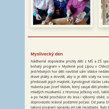
Myslivecký den
Nádherné dopoledne prožily děti z MŠ a ZŠ spec
bohatý program v Myslivně pod Lípou v Chlívc
Jestřebských hor děti navštívil sám vládce neda
dravé ptáky a dovolili, aby si je děti vzaly na
představili jejich majitelé, kynologové Václav L
Huberta pan Josef Vlášek, který zaujal děti pře
mladých muzikantů z Hronova Ježkovy voči, takže
a po hezké procházce do lesa i výborný oběd, o 
doprovázelo krásné podzimní počasí. Od pana Du
takový program opravdu jen tak nezažijete. Byl