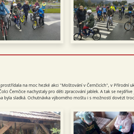
a prostřídala na moc hezké akci "Moštování v Černčicích", v Přírodní
ci Černčice nachystaly pro děti zpracování jablek. A tak se nejdříve
měna byla sladká. Ochutnávka výborného moštu i s možností dovézt t