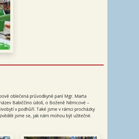
obově oblečená průvodkyně paní Mgr. Marta
l název Babiččino údolí, o Boženě Němcové –
 živobytí v podhůří. Také jsme v rámci procházky
zvěděli jsme se, jak nám mohou být užitečné.