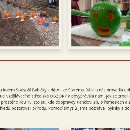
u kolem Sousoší Babičky s dětmi ke Starému Bělidlu nás provedla d
ucí vzdělávacího střediska OBZORY a povyprávěla nám, jak se zrodi
 prostého lidu 19. století, kde doopravdy Panklovi žili, o řemeslech a
hledů pozorovali přírodu. Pomocí smyslů jsme poznávali bylinky a do