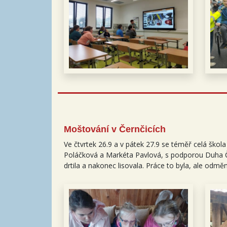
Moštování v Černčicích
Ve čtvrtek 26.9 a v pátek 27.9 se téměř celá škol
Poláčková a Markéta Pavlová, s podporou Duha Čol
drtila a nakonec lisovala. Práce to byla, ale od