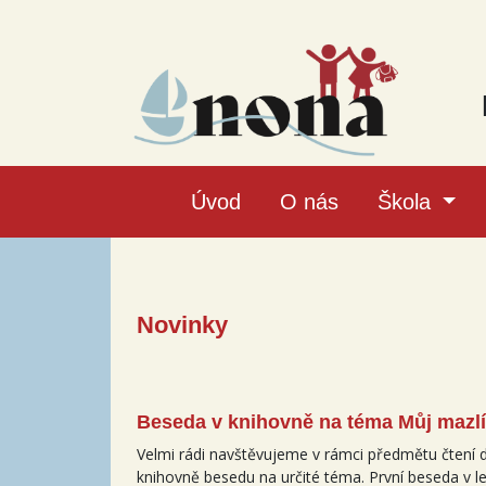
Úvod
O nás
Škola
Novinky
Beseda v knihovně na téma Můj mazl
Velmi rádi navštěvujeme v rámci předmětu čtení d
knihovně besedu na určité téma. První beseda v l