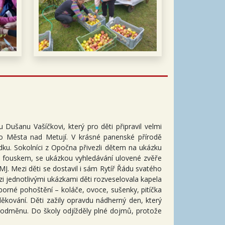
ušanu Vašíčkovi, který pro děti připravil velmi
o Města nad Metují. V krásné panenské přírodě
dku. Sokolníci z Opočna přivezli dětem na ukázku
ým fouskem, se ukázkou vyhledávání ulovené zvěře
J. Mezi děti se dostavil i sám Rytíř Řádu svatého
 jednotlivými ukázkami děti rozveselovala kapela
orné pohoštění – koláče, ovoce, sušenky, pitíčka
ěkování. Děti zažily opravdu nádherný den, který
odměnu. Do školy odjížděly plné dojmů, protože