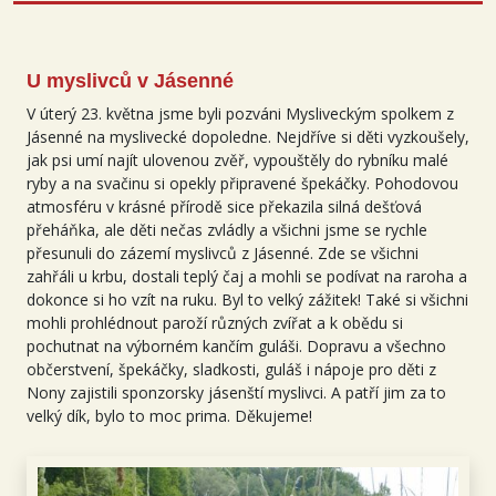
U myslivců v Jásenné
V úterý 23. května jsme byli pozváni Mysliveckým spolkem z
Jásenné na myslivecké dopoledne. Nejdříve si děti vyzkoušely,
jak psi umí najít ulovenou zvěř, vypouštěly do rybníku malé
ryby a na svačinu si opekly připravené špekáčky. Pohodovou
atmosféru v krásné přírodě sice překazila silná dešťová
přeháňka, ale děti nečas zvládly a všichni jsme se rychle
přesunuli do zázemí myslivců z Jásenné. Zde se všichni
zahřáli u krbu, dostali teplý čaj a mohli se podívat na raroha a
dokonce si ho vzít na ruku. Byl to velký zážitek! Také si všichni
mohli prohlédnout paroží různých zvířat a k obědu si
pochutnat na výborném kančím guláši. Dopravu a všechno
občerstvení, špekáčky, sladkosti, guláš i nápoje pro děti z
Nony zajistili sponzorsky jásenští myslivci. A patří jim za to
velký dík, bylo to moc prima. Děkujeme!