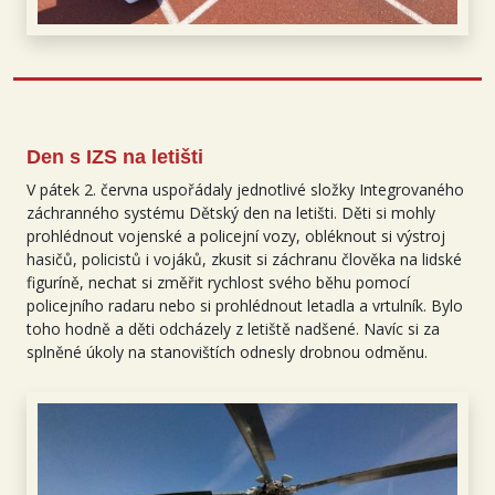
Den s IZS na letišti
V pátek 2. června uspořádaly jednotlivé složky Integrovaného
záchranného systému Dětský den na letišti. Děti si mohly
prohlédnout vojenské a policejní vozy, obléknout si výstroj
hasičů, policistů i vojáků, zkusit si záchranu člověka na lidské
figuríně, nechat si změřit rychlost svého běhu pomocí
policejního radaru nebo si prohlédnout letadla a vrtulník. Bylo
toho hodně a děti odcházely z letiště nadšené. Navíc si za
splněné úkoly na stanovištích odnesly drobnou odměnu.