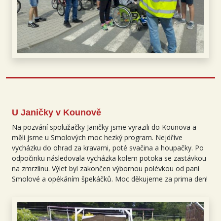
U Janičky v Kounově
Na pozvání spolužačky Janičky jsme vyrazili do Kounova a
měli jsme u Smolových moc hezký program. Nejdříve
vycházku do ohrad za kravami, poté svačina a houpačky. Po
odpočinku následovala vycházka kolem potoka se zastávkou
na zmrzlinu. Výlet byl zakončen výbornou polévkou od paní
Smolové a opékáním špekáčků. Moc děkujeme za prima den!