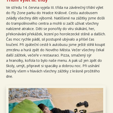
Třídní výlet III. třídy
Ve středu 14. června vyjela III. třída na závěrečný třídní výlet
do Fly Zone parku do Hradce Králové. Cestu autobusem
zvládly všechny děti výborně. Natěšené na zážitky jsme došli
do trampolínového centra a mohli si začít užívat všechny
nabízené atrakce. Děti se ponořily do víru skákání, her,
překonávání překážek, lezení po horolezecké stěně a dalších.
Čas moc rychle pádil, sil postupně ubývalo a přišel čas
loučení. Při zpáteční cestě k autobusu jsme ještě stihli koupit
zmrzlinu a hurá zpět do Nového Města. Večer všechny čekal
další zážitek, večeře v restauraci. Pizza, smažený sýr
a hranolky, kofola to bylo naše menu. A pak už jen zpět do
školy, umýt, připravit si spacáky a dobrou noc. Při usínání
běžely všem v hlavách všechny zážitky z krásně prožitého
dne.