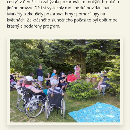
cesty" v Černčicích zabývala pozorováním motýlů, brouků a
jiného hmyzu. Děti si vyslechly moc hezké povídání paní
Markéty a zkoušely pozorovat hmyz pomocí lupy na
květinách. Za krásného slunečného počasí to byl opět moc
krásný a podařený program.