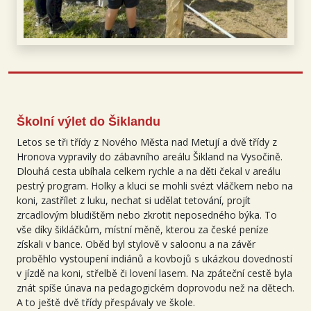
Školní výlet do Šiklandu
Letos se tři třídy z Nového Města nad Metují a dvě třídy z
Hronova vypravily do zábavního areálu Šikland na Vysočině.
Dlouhá cesta ubíhala celkem rychle a na děti čekal v areálu
pestrý program. Holky a kluci se mohli svézt vláčkem nebo na
koni, zastřílet z luku, nechat si udělat tetování, projít
zrcadlovým bludištěm nebo zkrotit neposedného býka. To
vše díky šikláčkům, místní měně, kterou za české peníze
získali v bance. Oběd byl stylově v saloonu a na závěr
proběhlo vystoupení indiánů a kovbojů s ukázkou dovedností
v jízdě na koni, střelbě či lovení lasem. Na zpáteční cestě byla
znát spíše únava na pedagogickém doprovodu než na dětech.
A to ještě dvě třídy přespávaly ve škole.