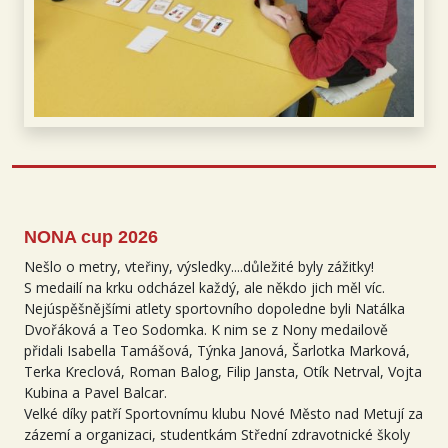
NONA cup 2026
Nešlo o metry, vteřiny, výsledky....důležité byly zážitky!
S medailí na krku odcházel každý, ale někdo jich měl víc.
Nejúspěšnějšími atlety sportovního dopoledne byli Natálka
Dvořáková a Teo Sodomka. K nim se z Nony medailově
přidali Isabella Tamášová, Týnka Janová, Šarlotka Marková,
Terka Kreclová, Roman Balog, Filip Jansta, Otík Netrval, Vojta
Kubina a Pavel Balcar.
Velké díky patří Sportovnímu klubu Nové Město nad Metují za
zázemí a organizaci, studentkám Střední zdravotnické školy