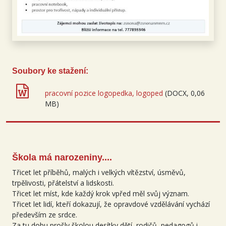
Soubory ke stažení:
pracovní pozice logopedka, logoped
(DOCX, 0,06
MB)
Škola má narozeniny....
Třicet let příběhů, malých i velkých vítězství, úsměvů,
trpělivosti, přátelství a lidskosti.
Třicet let míst, kde každý krok vpřed měl svůj význam.
Třicet let lidí, kteří dokazují, že opravdové vzdělávání vychází
především ze srdce.
Za tu dobu prošly školou desítky dětí, rodičů, pedagogů i