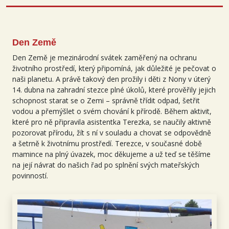
Den Země
Den Země je mezinárodní svátek zaměřený na ochranu
životního prostředí, který připomíná, jak důležité je pečovat o
naši planetu. A právě takový den prožily i děti z Nony v úterý
14. dubna na zahradní stezce plné úkolů, které prověřily jejich
schopnost starat se o Zemi – správně třídit odpad, šetřit
vodou a přemýšlet o svém chování k přírodě. Během aktivit,
které pro ně připravila asistentka Terezka, se naučily aktivně
pozorovat přírodu, žít s ní v souladu a chovat se odpovědně
a šetrně k životnímu prostředí. Terezce, v současné době
mamince na plný úvazek, moc děkujeme a už teď se těšíme
na její návrat do našich řad po splnění svých mateřských
povinností.