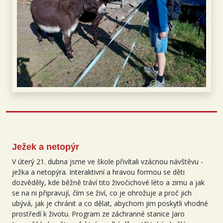
Ježek a netopýr
V úterý 21. dubna jsme ve škole přivítali vzácnou návštěvu -
ježka a netopýra. Interaktivní a hravou formou se děti
dozvěděly, kde běžně tráví tito živočichové léto a zimu a jak
se na ni připravují, čím se živí, co je ohrožuje a proč jich
ubývá, jak je chránit a co dělat, abychom jim poskytli vhodné
prostředí k životu. Program ze záchranné stanice Jaro