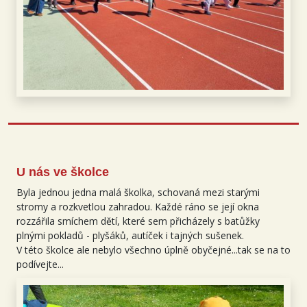
U nás ve školce
Byla jednou jedna malá školka, schovaná mezi starými
stromy a rozkvetlou zahradou. Každé ráno se její okna
rozzářila smíchem dětí, které sem přicházely s batůžky
plnými pokladů - plyšáků, autíček i tajných sušenek.
V této školce ale nebylo všechno úplně obyčejné...tak se na to
podívejte...