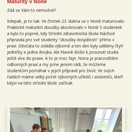
Maturity v Noně
Zdá se Vám to nemožné?
Kdepak, je to tak. Ve čtvrtek 23. dubna se v Noně maturovalo.
Praktické maturitní zkoušky absolvovalo v Noně 5 studentek
a bylo to poprvé, kdy Střední zdravotnická škola Náchod
připravila pro své studenty "zkoušky dospělosti" přímo v
praxi. Děvčata to zvládla výborně a ten den byly uděleny čtyři
jedničky a jedna dvojka. Ale hlavně došlo k posunutí studia
ještě více do praxe. A to je moc fajn. Nona je pracovištěm
odborných praxí a my jsme jenom rádi, že můžeme
studentům pomáhat v jejich přípravě pro život. Ve svých
řadách máme velký počet výborných učitelů i asistentů, kteří
kdysi na této střední škole začínali.