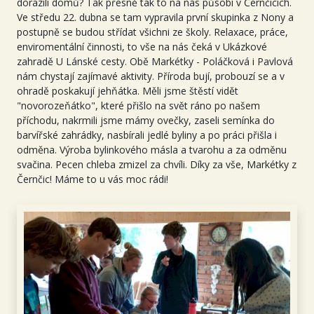
dorazili domů? Tak přesně tak to na nás působí v Černčicích.
Ve středu 22. dubna se tam vypravila první skupinka z Nony a
postupně se budou střídat všichni ze školy. Relaxace, práce,
enviromentální činnosti, to vše na nás čeká v Ukázkové
zahradě U Lánské cesty. Obě Markétky - Poláčková i Pavlová
nám chystají zajímavé aktivity. Příroda bují, probouzí se a v
ohradě poskakují jehňátka. Měli jsme štěstí vidět
"novorozeňátko", které přišlo na svět ráno po našem
příchodu, nakrmili jsme mámy ovečky, zaseli semínka do
barvířské zahrádky, nasbírali jedlé byliny a po práci přišla i
odměna. Výroba bylinkového másla a tvarohu a za odměnu
svačina. Pecen chleba zmizel za chvíli. Díky za vše, Markétky z
Černčic! Máme to u vás moc rádi!