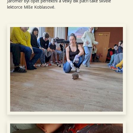
Jaroměř byl opět perfektní a velký dík patří také skvělé
lektorce Míše Koblasové.